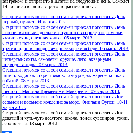
завтраком, и отправить в Штаты на следующий день. Самолет
14-го числа вылетел строго по расписанию …
Старший потомок со своей семьей приехал погостить. День
первый, прилет. 04 марта 2013.
Старший потомок со своей семьей приехал погостить. День
второй: визовый адреналин, туристы в городе, подземелье,
чужие кухни, снежная кошка. 05 марта 2013.
Старший потомок со своей семьей приехал погостить. День
третий: одни в городе, вечернее море и лебеди. 06 марта 2013.
Старший потомок со своей семьей приехал погостить. День
четвертый: яхты, самолеты, оружие, лего, аквариумы,
подводная лодка. 07 марта 2013.
Старший потомок со своей семьей приехал погостить. День
пятый: водопад, старый замок, гамбургеры, жаркое, кошка с
собакой. 08 марта 2013.
Старший потомок со своей семьей приехал погостить. День
шестой: «Машина Времени» и Макаревич. 09 марта 2013.
Старший потомок со своей семьей приехал погостить. Дни
седьмой и восьмой: хождение за море, Финланд Оупен. 10-11
марта 2013.
Старший потомок со своей семьей приехал погостить. Дни
девятый и чуть-чуть десятого: школа, поиск сувениров, ужин,
аэропорт. 12-13 марта 2013.