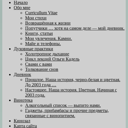
Начало
Обо мне
Curricullum Vitae
Мои стихи
Возвращённая к жизни
Попутчики … хотя на самом деле — мой дневник.
Книги, статьи
Мои увлечения. Камни.
Майе и телефоны.
Духовные практики
Холотропное дыхание
Цикл лекций Ольги Кадель
Свами с вами
Толкование снов
Дневник
Прошлое. Наша история, черно-белая и цветная.
До 2003 года …
Настоящее. Наша история. Цветная. Начиная с
2003 года.
Винотека
Алкогольный список — выпито нами.
Гаджеты, прибамбасы и прочие предметы,
связанные с винопитием.
Кинозал
Карта сайта