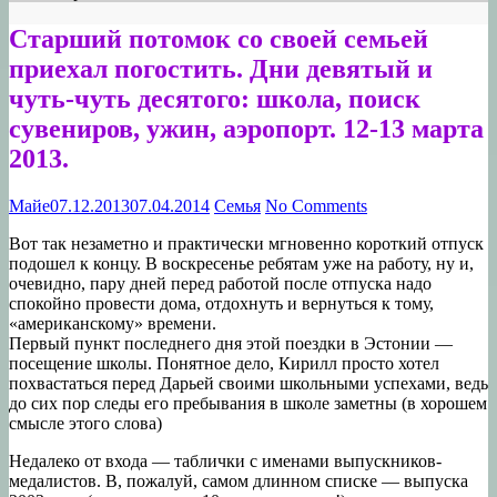
Старший потомок со своей семьей
приехал погостить. Дни девятый и
чуть-чуть десятого: школа, поиск
сувениров, ужин, аэропорт. 12-13 марта
2013.
Майе
07.12.2013
07.04.2014
Семья
No Comments
Вот так незаметно и практически мгновенно короткий отпуск
подошел к концу. В воскресенье ребятам уже на работу, ну и,
очевидно, пару дней перед работой после отпуска надо
спокойно провести дома, отдохнуть и вернуться к тому,
«американскому» времени.
Первый пункт последнего дня этой поездки в Эстонии —
посещение школы. Понятное дело, Кирилл просто хотел
похвастаться перед Дарьей своими школьными успехами, ведь
до сих пор следы его пребывания в школе заметны (в хорошем
смысле этого слова)
Недалеко от входа — таблички с именами выпускников-
медалистов. В, пожалуй, самом длинном списке — выпуска