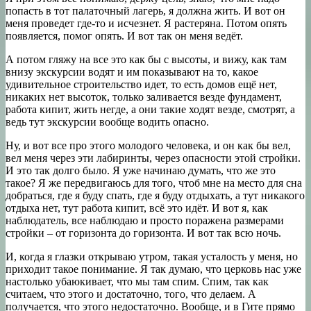
попасть в тот палаточный лагерь, я должна жить. И вот он
меня проведет где-то и исчезнет. Я растеряна. Потом опять
появляется, помог опять. И вот так он меня ведёт.
А потом гляжу на все это как бы с высоты, и вижу, как там
внизу экскурсии водят и им показывают на то, какое
удивительное строительство идет, то есть домов ещё нет,
никаких нет высоток, только заливается везде фундамент,
работа кипит, жить негде, а они такие ходят везде, смотрят, а
ведь тут экскурсии вообще водить опасно.
Ну, и вот все про этого молодого человека, и он как бы вел,
вел меня через эти лабиринты, через опасности этой стройки.
И это так долго было. Я уже начинаю думать, что же это
такое? Я же передвигаюсь для того, чтоб мне на место для сна
добраться, где я буду спать, где я буду отдыхать, а тут никакого
отдыха нет, тут работа кипит, всё это идёт. И вот я, как
наблюдатель, все наблюдаю и просто поражена размерами
стройки – от горизонта до горизонта. И вот так всю ночь.
И, когда я глазки открываю утром, такая усталость у меня, но
приходит такое понимание. Я так думаю, что церковь нас уже
настолько убаюкивает, что мы там спим. Спим, так как
считаем, что этого и достаточно, того, что делаем. А
получается, что этого недостаточно. Вообще, и в Гите прямо