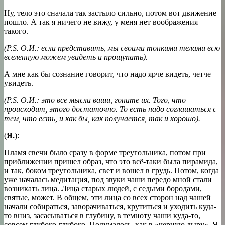
Ну, тело это сначала так застыло сильно, потом вот движение
пошло. А так я ничего не вижу, у меня нет воображения
такого.
(
P.S. О.И.: если представить,
мы своими
тонкими телами всю
вселенную можем увидеть и
прощупать)
.
А мне как бы сознание говорит, что надо ярче видеть, четче
увидеть.
(
P.S. О.И.: э
то все
мысли ваши, гоните их. Того, что
происходит,
этого достаточно. То есть надо соглашаться с
тем, что есть,
и как бы, как
получается,
так и
хорошо).
(
Я.
):
Пламя свечи было сразу в форме треугольника, потом при
приближении пришел образ, что это всё-таки была пирамида,
и так, боком треугольника, свет и вошел в грудь. Потом, когда
уже началась медитация, под звуки чаши передо мной стали
возникать лица. Лица старых людей, с седыми бородами,
святые, может. В общем, эти лица со всех сторон над чашей
начали собираться, заворачиваться, крутиться и уходить куда-
то вниз, засасываться в глубину, в темноту чаши куда-то,
совсем глубоко-глубоко. Подумалось, как в «черную дыру». Я