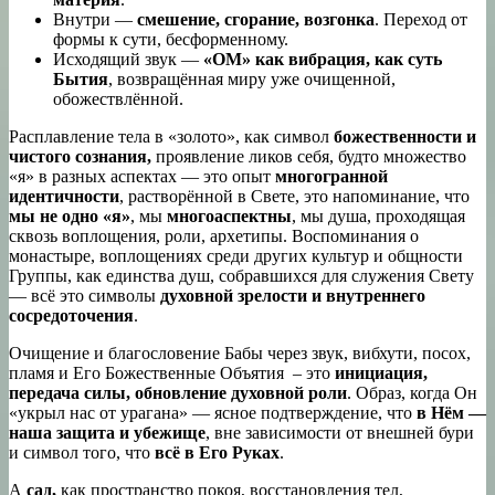
Внутри —
смешение, сгорание, возгонка
. Переход от
формы к сути, бесформенному.
Исходящий звук —
«ОМ» как вибрация, как суть
Бытия
, возвращённая миру уже очищенной,
обожествлённой.
Расплавление тела в «золото», как символ
божественности и
чистого сознания,
проявление ликов себя, будто множество
«я» в разных аспектах — это опыт
многогранной
идентичности
, растворённой в Свете, это напоминание, что
мы не одно «я»
, мы
многоаспектны
, мы душа, проходящая
сквозь воплощения, роли, архетипы. Воспоминания о
монастыре, воплощениях среди других культур и общности
Группы, как единства душ, собравшихся для служения Свету
— всё это символы
духовной зрелости и внутреннего
сосредоточения
.
Очищение и благословение Бабы через звук, вибхути, посох,
пламя и Его Божественные Объятия – это
инициация,
передача силы, обновление духовной роли
. Образ, когда Он
«укрыл нас от урагана» — ясное подтверждение, что
в Нём —
наша защита и убежище
, вне зависимости от внешней бури
и символ того, что
всё в Его Руках
.
А
сад,
как пространство покоя, восстановления тел,