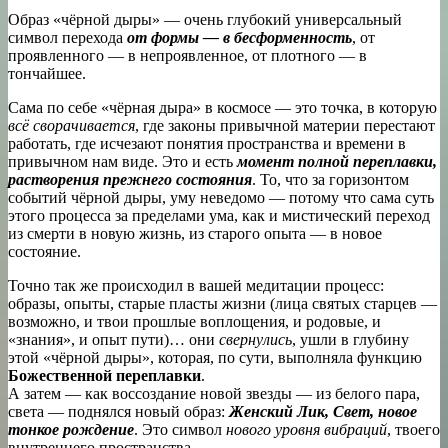
Образ «чёрной дыры» — очень глубокий универсальный
символ перехода
от формы — в бесформенность
, от
проявленного — в непроявленное, от плотного — в
тончайшее.
Сама по себе «чёрная дыра» в космосе — это точка, в которую
всё сворачивается
, где законы привычной материи перестают
работать, где исчезают понятия пространства и времени в
привычном нам виде. Это и есть
момент полной переплавки,
растворения прежнего состояния
. То, что за горизонтом
событий чёрной дыры, уму неведомо — потому что сама суть
этого процесса за пределами ума, как и мистический переход
из смерти в новую жизнь, из старого опыта — в новое
состояние.
Точно так же происходил в вашей медитации процесс:
образы, опыты, старые пласты жизни (лица святых старцев —
возможно, и твои прошлые воплощения, и родовые, и
«знания», и опыт пути)… они
свернулись
, ушли в глубину
этой «чёрной дыры», которая, по сути, выполняла функцию
Божественной переплавки
.
А затем — как воссоздание новой звезды — из белого пара,
света — поднялся новый образ:
Женский Лик, Свет, новое
тонкое рождение
. Это символ
нового уровня вибраций
, твоего
внутреннего пространства.