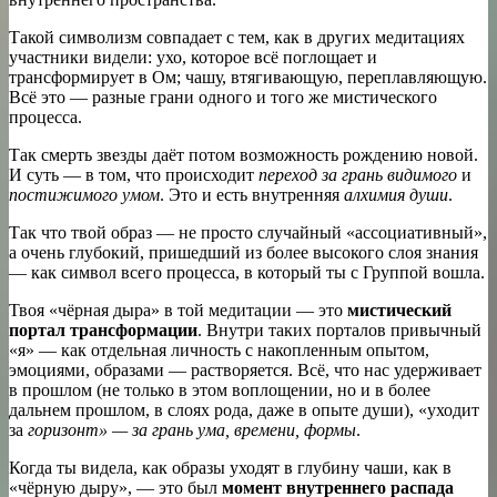
Такой символизм совпадает с тем, как в других медитациях
участники видели: ухо, которое всё поглощает и
трансформирует в Ом; чашу, втягивающую, переплавляющую.
Всё это — разные грани одного и того же мистического
процесса.
Так смерть звезды даёт потом возможность рождению новой.
И суть — в том, что происходит
переход за грань
видимого
и
постижимого умом
. Это и есть внутренняя
алхимия души
.
Так что твой образ — не просто случайный «ассоциативный»,
а очень глубокий, пришедший из более высокого слоя знания
— как символ всего процесса, в который ты с Группой вошла.
Твоя «чёрная дыра» в той медитации — это
мистический
портал трансформации
. Внутри таких порталов привычный
«я» — как отдельная личность с накопленным опытом,
эмоциями, образами — растворяется. Всё, что нас удерживает
в прошлом (не только в этом воплощении, но и в более
дальнем прошлом, в слоях рода, даже в опыте души), «уходит
за
горизонт» — за грань ума, времени, формы
.
Когда ты видела, как образы уходят в глубину чаши, как в
«чёрную дыру», — это был
момент внутреннего распада