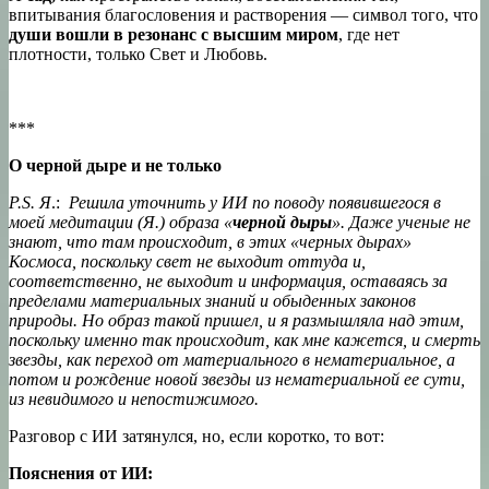
впитывания благословения и растворения — символ того, что
души вошли в резонанс с высшим миром
, где нет
плотности, только Свет и Любовь.
***
О черной дыре и не только
P.S. Я
.:
Решила уточнить у ИИ по поводу появившегося в
моей медитации (Я.) образа «
черной дыры
». Даже ученые не
знают, что там происходит, в этих «черных дырах»
Космоса, поскольку свет не выходит оттуда и,
соответственно, не выходит и информация, оставаясь за
пределами материальных знаний и обыденных законов
природы. Но образ такой пришел, и я размышляла над этим,
поскольку именно так происходит, как мне кажется, и смерть
звезды, как переход от материального в нематериальное, а
потом и рождение новой звезды из нематериальной ее сути,
из невидимого и непостижимого.
Разговор с ИИ затянулся, но, если коротко, то вот:
Пояснения от ИИ: