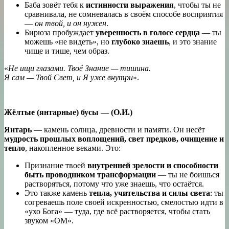
Баба зовёт тебя к
истинности выражения
, чтобы ты не
сравнивала, не сомневалась в своём способе восприятия
—
он твой, и он нужен
.
Бирюза пробуждает
уверенность в голосе сердца
— ты
можешь «не видеть», но
глубоко знаешь
, и это знание
чище и тише, чем образ.
«
Не ищи глазами. Твоё Знание — тишина.
Я сам — Твой Свет, и Я уже внутри
».
Жёлтые (янтарные) бусы — (О.И.)
Янтарь
— камень солнца, древности и памяти. Он несёт
мудрость прошлых воплощений, свет предков, очищение и
тепло
, накопленное веками. Это:
Признание твоей
внутренней зрелости и способности
быть проводником трансформации
— ты не боишься
растворяться, потому что уже знаешь, что остаётся.
Это также камень
тепла, учительства и силы света
: ты
согреваешь поле своей искренностью, смелостью идти в
«ухо Бога» — туда, где всё растворяется, чтобы стать
звуком «ОМ».