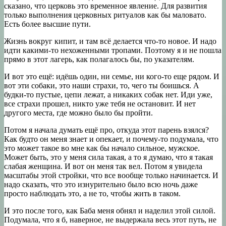
сказано, что церковь это временное явление. Для развития
только выполнения церковных ритуалов как бы маловато.
Есть более высшие пути.
Жизнь вокруг кипит, и там всё делается что-то новое. И надо
идти какими-то нехоженными тропами. Поэтому я и не пошла
прямо в этот лагерь, как полагалось бы, по указателям.
И вот это ещё: идёшь один, ни семье, ни кого-то еще рядом. И
вот эти собаки, это наши страхи, то, чего ты боишься. А
будки-то пустые, цепи лежат, а никаких собак нет. Иди уже,
все страхи прошел, никто уже тебя не остановит. И нет
другого места, где можно было бы пройти.
Потом я начала думать ещё про, откуда этот парень взялся?
Как будто он меня знает и опекает, и почему-то подумала, что
это может такое во мне как бы начало сильное, мужское.
Может быть, это у меня сила такая, а то я думаю, что я такая
слабая женщина. И вот он меня так вел. Потом я увидела
масштабы этой стройки, что все вообще только начинается. И
надо сказать, что это изнурительно было всю ночь даже
просто наблюдать это, а не то, чтобы жить в таком.
И это после того, как Баба меня обнял и наделил этой силой.
Подумала, что я б, наверное, не выдержала весь этот путь, не