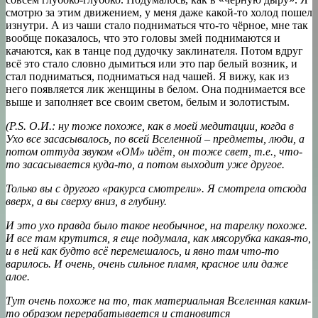
смотрю за этим движением, у меня даже какой-то холод пошел
изнутри. А из чаши стало подниматься что-то чёрное, мне так
вообще показалось, что это головы змей поднимаются и
качаются, как в танце под дудочку заклинателя. Потом вдруг
всё это стало словно дымиться или это пар белый возник, и
стал подниматься, подниматься над чашей. Я вижу, как из
него появляется лик женщины в белом. Она поднимается все
выше и заполняет все своим светом, белым и золотистым.
(
P.S. О.И.:
ну тоже похоже, как в моей медитации, когда в
У
хо все
засасывалось, по всей В
селенной –
предметы,
люди,
а
потом оттуда звуком «ОМ»
идёт,
он тоже свет, т.е.,
что-
то засасывается куда-
то, а потом вы
ходит уже
другое.
Только вы с другого «ракурса смотрели».
Я смотрела отсюда
вверх
, а вы
сверху вниз, в глубину
.
И
это ухо правда было
такое необычное, на тарелку похоже
.
И все там крутится, я еще подумала, как
мясорубка какая-то,
и в ней
как будто всё перемешалось, и явно там что-то
варилось. И
очень, очень сильное пламя, красное
или даже
алое
.
Тут
очень похоже на то,
так материальная
Вселенная
каким-
то образом перерабатывается и становится