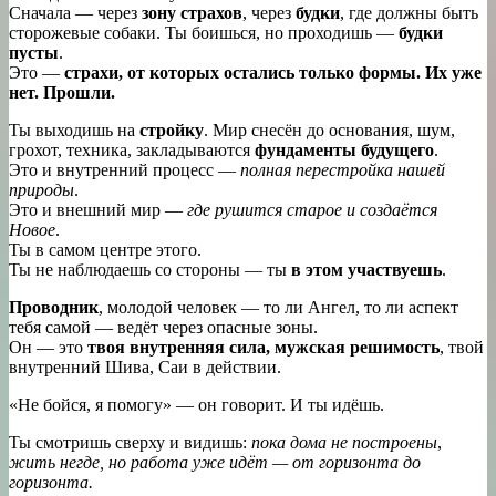
Сначала — через
зону страхов
, через
будки
, где должны быть
сторожевые собаки. Ты боишься, но проходишь —
будки
пусты
.
Это —
страхи, от которых остались только формы. Их уже
нет. Прошли.
Ты выходишь на
стройку
. Мир снесён до основания, шум,
грохот, техника, закладываются
фундаменты будущего
.
Это и внутренний процесс —
полная перестройка нашей
природы
.
Это и внешний мир —
где рушится старое и создаётся
Новое
.
Ты в самом центре этого.
Ты не наблюдаешь со стороны — ты
в этом участвуешь
.
Проводник
, молодой человек — то ли Ангел, то ли аспект
тебя самой — ведёт через опасные зоны.
Он — это
твоя внутренняя сила, мужская решимость
, твой
внутренний Шива, Саи в действии.
«Не бойся, я помогу» — он говорит. И ты идёшь.
Ты смотришь сверху и видишь:
пока дома не построены
,
жить негде, но работа уже идёт — от горизонта до
горизонта.