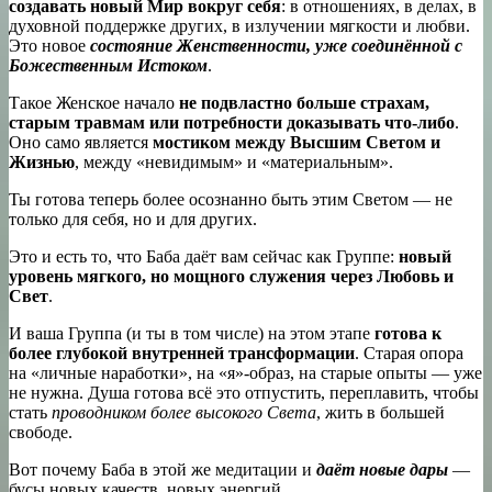
создавать новый Мир вокруг себя
: в отношениях, в делах, в
духовной поддержке других, в излучении мягкости и любви.
Это новое
состояние Женственности, уже соединённой с
Божественным Истоком
.
Такое Женское начало
не подвластно больше страхам,
старым травмам или потребности доказывать что-либо
.
Оно само является
мостиком между Высшим Светом и
Жизнью
, между «невидимым» и «материальным».
Ты готова теперь более осознанно быть этим Светом — не
только для себя, но и для других.
Это и есть то, что Баба даёт вам сейчас как Группе:
новый
уровень мягкого, но мощного служения через Любовь и
Свет
.
И ваша Группа (и ты в том числе) на этом этапе
готова к
более глубокой внутренней трансформации
. Старая опора
на «личные наработки», на «я»-образ, на старые опыты — уже
не нужна. Душа готова всё это отпустить, переплавить, чтобы
стать
проводником более высокого Света
, жить в большей
свободе.
Вот почему Баба в этой же медитации и
даёт новые дары
—
бусы новых качеств, новых энергий.