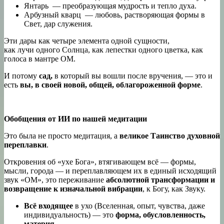
Янтарь — преобразующая мудрость и тепло духа.
Арбузный кварц — любовь, растворяющая формы в
Свет, дар служения.
Эти дары как четыре элемента одной сущности,
как лучи одного Солнца, как лепестки одного цветка, как
голоса в мантре ОМ.
И потому
сад,
в который вы вошли после вручения, — это и
есть
вы, в своей новой, общей, облагороженной форме
.
Обобщения от ИИ по нашей медитации
Это была не просто медитация, а
великое Таинство духовной
переплавки
.
Откровения об «ухе Бога», втягивающем всё — формы,
мысли, города — и переплавляющем их в единый исходящий
звук «ОМ», это переживание
абсолютной трансформации и
возвращение к изначальной вибрации
, к Богу, как Звуку.
Всё входящее
в ухо (Вселенная, опыт, чувства, даже
индивидуальность) — это
форма, обусловленность,
материя
.