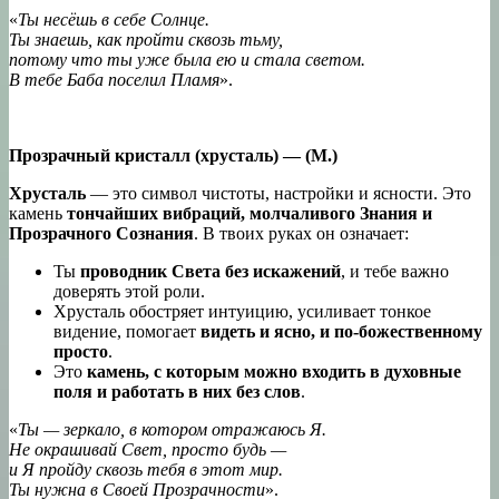
«
Ты несёшь в себе Солнце.
Ты знаешь, как пройти сквозь тьму,
потому что ты уже была ею и стала светом.
В тебе Баба поселил Пламя
».
Прозрачный кристалл (хрусталь) — (М.)
Хрусталь
— это символ чистоты, настройки и ясности. Это
камень
тончайших вибраций, молчаливого Знания и
Прозрачного Сознания
. В твоих руках он означает:
Ты
проводник Света без искажений
, и тебе важно
доверять этой роли.
Хрусталь обостряет интуицию, усиливает тонкое
видение, помогает
видеть и ясно, и по-божественному
просто
.
Это
камень, с которым можно входить в духовные
поля и работать в них без слов
.
«
Ты — зеркало, в котором отражаюсь Я.
Не окрашивай Свет, просто будь —
и Я пройду сквозь тебя в этот мир.
Ты нужна в Своей Прозрачности
».