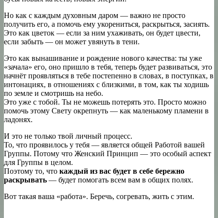
Но как с каждым духовным даром — важно не просто
получить его, а помочь ему укорениться, раскрыться, засиять.
Это как цветок — если за ним ухаживать, он будет цвести,
если забыть — он может увянуть в тени.
Это как вынашивание и рождение нового качества: ты уже
«зачала» его, оно пришло в тебя, теперь будет развиваться, это
начнёт проявляться в тебе постепенно в словах, в поступках, в
интонациях, в отношениях с близкими, в том, как ты ходишь
по земле и смотришь на небо.
Это уже с тобой. Ты не можешь потерять это. Просто можно
помочь этому Свету окрепнуть — как маленькому пламени в
ладонях.
И это не только твой личный процесс.
То, что проявилось у тебя — является общей Работой вашей
Группы. Потому что Женский Принцип — это особый аспект
для Группы в целом.
Поэтому то, что
каждый из вас будет в себе бережно
раскрывать
— будет помогать всем вам в общих полях.
Вот такая ваша «работа». Беречь, согревать, жить с этим.