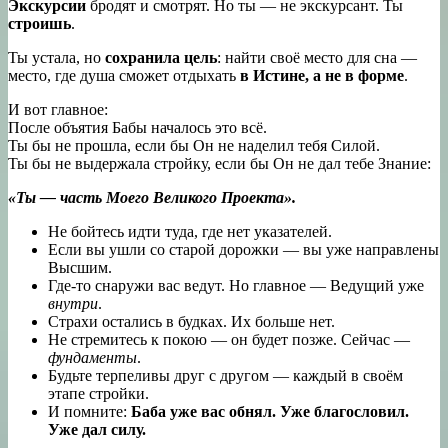
Экскурсии
бродят и смотрят. Но ты — не экскурсант. Ты
строишь
.
Ты устала, но
сохранила цель
: найти своё место для сна —
место, где душа сможет отдыхать
в Истине, а не в форме
.
И вот главное:
После объятия Бабы началось это всё.
Ты бы не прошла, если бы Он не наделил тебя Силой.
Ты бы не выдержала стройку, если бы Он не дал тебе Знание:
«Ты — часть Моего Великого Проекта».
Не бойтесь идти туда, где нет указателей.
Если вы ушли со старой дорожки — вы уже направлены
Высшим.
Где-то снаружи вас ведут. Но главное — Ведущий уже
внутри
.
Страхи остались в будках. Их больше нет.
Не стремитесь к покою — он будет позже. Сейчас —
фундаменты
.
Будьте терпеливы друг с другом — каждый в своём
этапе стройки.
И помните:
Баба уже вас обнял. Уже благословил.
Уже дал силу.