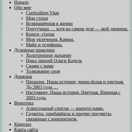
Начало
Обо мне
Curricullum Vitae
Мои стихи
Возвращённая к жизни
Попутчики … хотя на самом деле — мой дневник.
Книги, статьи
Мои увлечения. Камни.
Майе и телефоны.
Духовные практики
Холотропное дыхание
Цикл лекций Ольги Кадель
Свами с вами
Толкование снов
Дневник
Прошлое. Наша история, черно-белая и цветная.
До 2003 года …
Настоящее. Наша история. Цветная. Начиная с
2003 года.
Винотека
Алкогольный список — выпито нами.
Гаджеты, прибамбасы и прочие предметы,
связанные с винопитием.
Кинозал
Карта сайта