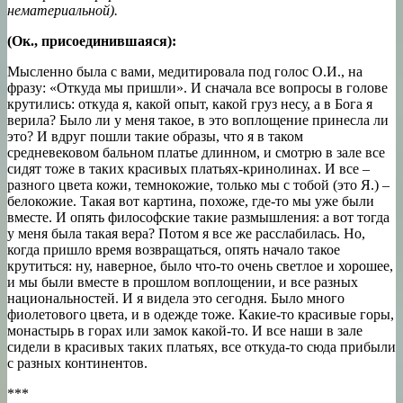
нематериальной)
.
(Ок., присоединившаяся):
Мысленно была с вами, медитировала под голос О.И., на
фразу: «Откуда мы пришли». И сначала все вопросы в голове
крутились: откуда я, какой опыт, какой груз несу, а в Бога я
верила? Было ли у меня такое, в это воплощение принесла ли
это? И вдруг пошли такие образы, что я в таком
средневековом бальном платье длинном, и смотрю в зале все
сидят тоже в таких красивых платьях-кринолинах. И все –
разного цвета кожи, темнокожие, только мы с тобой (это Я.) –
белокожие. Такая вот картина, похоже, где-то мы уже были
вместе. И опять философские такие размышления: а вот тогда
у меня была такая вера? Потом я все же расслабилась. Но,
когда пришло время возвращаться, опять начало такое
крутиться: ну, наверное, было что-то очень светлое и хорошее,
и мы были вместе в прошлом воплощении, и все разных
национальностей. И я видела это сегодня. Было много
фиолетового цвета, и в одежде тоже. Какие-то красивые горы,
монастырь в горах или замок какой-то. И все наши в зале
сидели в красивых таких платьях, все откуда-то сюда прибыли
с разных континентов.
***