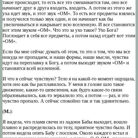
такое происходит, то есть все это смешивается там, оно все
начинает друг в друга входить, входить. А потом из этого же
уха идет звук, и этот звук «ОМ». То есть все предметы взялись
и получился только звук один, и он начинает как бы
увеличиваться и накрывает всю вселенную. И все становится
вот этим звуком «ОМ». Что это за ухо такое? Ухо Бога?
Поглощает в себя все предметы, а потом назад отдаёт вот этим
«ОМ».
Если бы мне сейчас думать об этом, то это о том, что мы все
никуда не пропадаем, и наши формы, наши мысли, чувства
идут на переплавку к Богу, а потом выходят звуком «ОМ» и
становятся всей вселенной.
И что я сейчас чувствую? Тело я на какой-то момент ощущала,
хотя оно как бы расплавилось. У меня в голове шло такое
движение, какие-то шевеления, как будто какие-то связи
образовывались, как-то зеркалило это, а потом — раз, и это
чувство пропало. А сейчас спокойно так и так удивительно.
(
М.
):
Я видела, что пламя свечи из ладони Бабы выходит, вошло
плавно и распределилась по телу, приятное чувство было. И
потом видела опять Бабу с посохом. Около каждого встал и