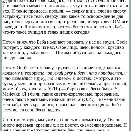
ударил посохом около каждого, а потом «О-О-ОМ» произнес.
И в какой-то момент наклонился к уху и что-то шептать стал в
ухо. И такие процессы прошли — сверху вниз, словно сверху
встряхнули все тело, сверху шло какое-то освобождение для
нас, тело сверху и вниз все протряхивало, и через звук ОМ все
выходило. Я так понимаю, что это было нужно, то есть Баба
что-то такое очищал в телах наших сегодня.
Потом вижу, что Баба начинает рисовать у нас на груди, Свой
портрет, у каждого из нас, Свое лицо, шею, волосы, красиво
такое лицо, улыбающееся. Потом вибхути засыпал каждого с
ног до головы.
Потом Он берет эту чашу, крутит ее, начинает подходить к
каждому и говорить: «
опускай руку и бери, что попадается, и
что возьмётся в руку, то и твоё
». Я достаю, смотрю, а это
бусы, у меня они прозрачные, камень не белый, а прозрачный,
может быть, хрусталь. У (Н.) — бирюзовые бусы были. У
Майечки (Я.) были такие светло-коралловые, прозрачные,
очень такой красивый, нежный цвет. У (О.И.) – камень такой
желтый, очень красивого, такого насыщенного цвета. Баба
всем велел свои бусы надеть.
И потом смотрю, мы уже оказались в каком-то саду. Очень
много деревьев, красивых, все цветет, скамеечки красивые. И
Баба говорит: «
П
росто отдыхайте, садитесь там и