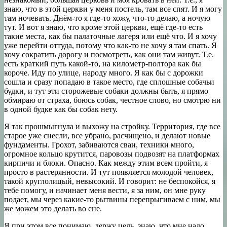
знаю, что в этой церкви у меня постель, там все спят. И я могу
там ночевать. Днём-то я где-то хожу, что-то делаю, а ночую
тут. И вот я знаю, что кроме этой церкви, ещё где-то есть
такие места, как бы палаточные лагеря или ещё что. И я хочу
уже перейти оттуда, потому что как-то не хочу я там спать. Я
хочу сократить дорогу и посмотреть, как они там живут. Т.е.
есть краткий путь какой-то, на километр-полтора как бы
короче. Иду по улице, народу много. Я как бы с дорожки
сошла и сразу попадаю в такое место, где сплошные собачьи
будки, и тут эти сторожевые собаки должны быть, я прямо
обмираю от страха, боюсь собак, честное слово, но смотрю ни
в одной будке как бы собак нету.
Я так прошмыгнула и выхожу на стройку. Территория, где все
старое уже снесли, все убрано, расчищено, и делают новые
фундаменты. Грохот, забиваются сваи, техники много,
огромное кольцо крутится, паровозы подвозят на платформах
кирпичи и блоки. Опасно. Как между этим всем пройти, я
просто в растерянности. И тут появляется молодой человек,
такой круглолицый, невысокий. И говорит: не беспокойся, я
тебе помогу, и начинает меня вести, я за ним, он мне руку
подает, мы через какие-то рытвины перепрыгиваем с ним, мы
же можем это делать во сне.
Я при этом все понимаю, держу цель, знаю, что мне надо