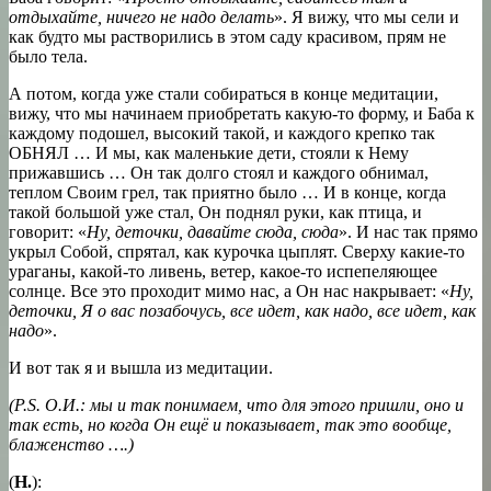
отдыхайте, ничего не надо делать
». Я вижу, что мы сели и
как будто мы растворились в этом саду красивом, прям не
было тела.
А потом, когда уже стали собираться в конце медитации,
вижу, что мы начинаем приобретать какую-то форму, и Баба к
каждому подошел, высокий такой, и каждого крепко так
ОБНЯЛ … И мы, как маленькие дети, стояли к Нему
прижавшись … Он так долго стоял и каждого обнимал,
теплом Своим грел, так приятно было … И в конце, когда
такой большой уже стал, Он поднял руки, как птица, и
говорит: «
Н
у,
деточки, давайте сюда,
сюда
». И нас так прямо
укрыл Собой, спрятал, как курочка цыплят. Сверху какие-то
ураганы, какой-то ливень, ветер, какое-то испепеляющее
солнце. Все это проходит мимо нас, а Он нас накрывает: «
Ну,
деточки, Я о
вас позабочусь, все идет,
как надо, все идет,
как
надо
».
И вот так я и вышла из медитации.
(
P.S. О.И.: мы и так понимаем, что для этого пришли,
оно и
так есть, но когда Он
ещё и
показывает
, так это
вообще,
блаженство ….)
(
Н.
):