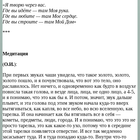
«
Я творю через вас.
Где вы идёте — там Моя рука.
Где вы любите — там Мое сердце.
Где вы строите — там Мой Дом
»
***
Медитация
(
О.И.
):
При первых звуках чаши увидела, что такое золото, золото,
золото пошло, и я почувствовала, что вот это тело, оно
раславилось. Нет ничего, и одновременно как будто в воздухе
повисла такая голова, и везде лица, лица, не одно лицо, а 4-5,
и я понимаю, что это как бы я. И потом, значит, звук дальше
плывет, и эта голова под этим звуком начала куда-то вверх
вытягиваться, как капля, во все небо, во всю вселенную, как
тарелка. И она начинает как бы втягивать все в себя —
кометы, предметы, люди, города. И я понимаю, что это это не
просто тарелка, это как какое-то ухо, потому что в середине
этой тарелки появляется отверстие. И все так медленно
засасывает туда. И я туда попадаю куда-то. Внутри что-то