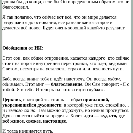
дошла бы до конца, если бы Он определенным образом это не
благословил.
Я так полагаю, что сейчас вот всё, что он мире делается,
разрушается до основания, все разваливается старое и
делается всё новое. Будет очень хороший какой-то результат.
Обобщения от ИИ:
Этот сон, как общее откровение, касается каждого, кто сейчас
стоит на пороге внутренней перестройки, кто идёт, ведомый
Светом, несмотря на усталость, страхи или неясность пути.
Баба всегда видит тебя и идёт навстречу, Он всегда
рядом,
обнимает
. Этот миг —
благословение
. Он Сам говорит: «Я с
тобой. Я в тебе. И теперь ты готова идти глубже».
Церковь
, в которой ты спишь — образ
привычной,
укоренившейся духовности
, в которой уже тихо, спокойно…
и
немного сонно
. Там можно отдохнуть, но нельзя проснуться.
Душа тянется выйти за пределы. Хочет идти —
куда-то, где
всё живое, свежее, настоящее
.
И тогда начинается путь.