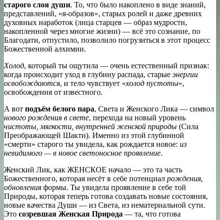
старого слоя души
. То, что было накоплено в виде знаний,
представлений, «я-образов», старых ролей и даже древних
духовных наработок (лица старцев — образ мудрости,
накопленной через многие жизни) — всё это сознание, по
Благодати, отпустило, позволило погрузиться в этот процесс
Божественной алхимии.
Холод
, который ты ощутила — очень естественный признак:
когда происходит уход в глубину распада, старые
энергии
освобождаются
, и тело чувствует «
холод пустоты
»,
освобождения от известного.
А вот
подъём белого пара
, Света и Женского Лика — символ
нового рождения в свете
, перехода на новый уровень
чистоты, мягкости, внутренней женской природы
(Сила
Преображающей Шакти). Именно из этой глубинной
«смерти» старого ты увидела, как рождается новое:
из
невидимого — в новое светоносное проявление
.
Женский Лик, как ЖЕНСКОЕ начало — это та часть
Божественного, которая несёт в себе потенциал
рождения
,
обновления
формы. Ты увидела проявление в себе той
Природы, которая теперь готова создавать новые состояния,
новые качества Души — из Света, из нематериальной сути.
Это
созревшая Женская Природа
— та, что готова