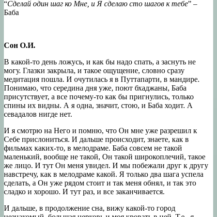
“
Сделай один шаг ко Мне, и Я сделаю сто шагов к тебе
” –
Баба
Сон О.И.
В какой-то день ложусь, и как бы надо спать, а заснуть не
могу. Глазки закрыла, и такое ощущение, словно сразу
медитация пошла. И очутилась я в Путтапарти, в мандире.
Понимаю, что середина дня уже, поют бхаджаны, Баба
присутствует, а все почему-то как бы пригнулись, только
спины их видны. А я одна, значит, стою, и Баба ходит. А
севадалов нигде нет.
И я смотрю на Него и помню, что Он мне уже разрешил к
Себе прислониться. И дальше происходит, знаете, как в
фильмах каких-то, в мелодраме. Баба совсем не такой
маленький, вообще не такой, Он такой широкоплечий, такое
же лицо. И тут Он меня увидел. И мы побежали друг к другу
навстречу, как в мелодраме какой. Я только два шага успела
сделать, а Он уже рядом стоит и так меня обнял, и так это
сладко и хорошо. И тут раз, и все заканчивается.
И дальше, в продолжение сна, вижу какой-то город
незнакомый, большая церковь и моя кровать в ней. Т.е., я