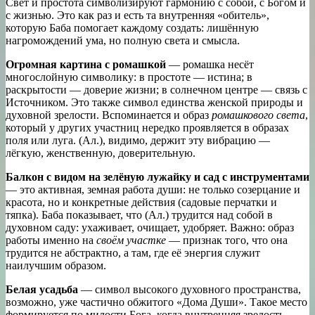
Свет и простота символизируют гармонию с собой, с Богом и
с жизнью. Это как раз и есть та внутренняя «обитель»,
которую Баба помогает каждому создать: лишённую
нагромождений ума, но полную света и смысла.
Огромная картина с ромашкой
— ромашка несёт
многослойную символику: в простоте — истина; в
раскрытости — доверие жизни; в солнечном центре — связь с
Источником. Это также символ единства женской природы и
духовной зрелости. Вспоминается и образ
ромашкового света
,
который у других участниц нередко проявляется в образах
поля или луга. (Ал.), видимо, держит эту вибрацию —
лёгкую, женственную, доверительную.
Балкон с видом на зелёную лужайку и сад с инструментами
— это активная, земная работа души: не только созерцание и
красота, но и конкретные действия (садовые перчатки и
тяпка). Баба показывает, что (Ал.) трудится над собой в
духовном саду: ухаживает, очищает, удобряет. Важно: образ
работы именно на
своём участке
— признак того, что она
трудится не абстрактно, а там, где её энергия служит
наилучшим образом.
Белая усадьба
— символ высокого духовного пространства,
возможно, уже частично обжитого «Дома Души». Такое место
формируется по милости Бога, когда внутренняя зрелость