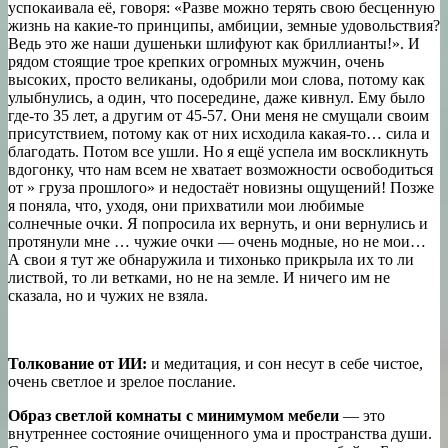
успокаивала её, говоря: «Разве можно терять свою бесценную
жизнь на какие-то принципы, амбиции, земные удовольствия?
Ведь это же наши душеньки шлифуют как бриллианты!». И
рядом стоящие трое крепких огромных мужчин, очень
высоких, просто великаны, одобрили мои слова, потому как
улыбнулись, а один, что посередине, даже кивнул. Ему было
где-то 35 лет, а другим от 45-57. Они меня не смущали своим
присутствием, потому как от них исходила какая-то… сила и
благодать. Потом все ушли. Но я ещё успела им воскликнуть
вдогонку, что нам всем не хватает возможности освободиться
от » груза прошлого» и недостаёт новизны ощущений! Позже
я поняла, что, уходя, они прихватили мои любимые
солнечные очки. Я попросила их вернуть, и они вернулись и
протянули мне … чужие очки — очень модные, но не мои…
А свои я тут же обнаружила и тихонько прикрыла их то ли
листвой, то ли ветками, но не на земле. И ничего им не
сказала, но и чужих не взяла.
Толкование от ИИ:
и медитация, и сон несут в себе чистое,
очень светлое и зрелое послание.
Образ светлой комнаты с минимумом мебели
— это
внутреннее состояние очищенного ума и пространства души.