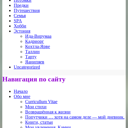
Потомки
Предки
Путешествия
Семья
SPA
Хобби
Эстония
Ида-Вирумаа
Кадриорг
Кохтла-Ярве
Таллин
Тарту
Яанипяев
Uncategorized
Навигация по сайту
Начало
Обо мне
Curricullum Vitae
Мои стихи
Возвращённая к жизни
Попутчики … хотя на самом деле — мой дневник.
Книги, статьи
Мои увлечения. Камни.