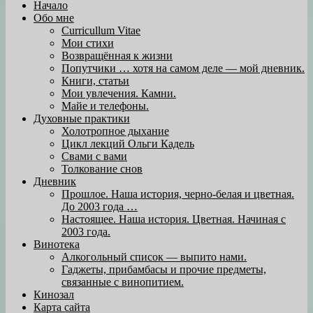
Начало
Обо мне
Curricullum Vitae
Мои стихи
Возвращённая к жизни
Попутчики … хотя на самом деле — мой дневник.
Книги, статьи
Мои увлечения. Камни.
Майе и телефоны.
Духовные практики
Холотропное дыхание
Цикл лекций Ольги Кадель
Свами с вами
Толкование снов
Дневник
Прошлое. Наша история, черно-белая и цветная.
До 2003 года …
Настоящее. Наша история. Цветная. Начиная с
2003 года.
Винотека
Алкогольный список — выпито нами.
Гаджеты, прибамбасы и прочие предметы,
связанные с винопитием.
Кинозал
Карта сайта