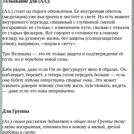
Толкование для (Ал.):
(Ал.) стоит на пороге обновления. Её внутренняя обитель
(медитация) уже выстроена в чистоте и свете. Но есть момент
внутреннего перехода, связанный с глубинной сменой
восприятия
: не столько с изменением пути, сколько с отказом
от старых фильтров. Всё говорит о готовности к новому
взгляду на духовную жизнь, без защиты (солнцезащитных
очков), напрямую, «лицом к свету».
Три Великана — это не только защита и подтверждение её
пути, но и
передача новой силы
.
Баба рядом, даже если Он не фигурирует явно в образах. Он
наблюдает, бережёт, а теперь готов передать больше —
если
она будет готова отпустить старые очки
. Это может
означать доверие новому способу жить, чувствовать, видеть
— даже если это пока непривычно.
Для Группы
(Ал.) своим рассказом добавляет в общее поле Группы тему:
смены восприятия, готовности к новому и мягкой, зрелой
работы в свете.