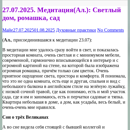
27.07.2025. Медитация(Ал.): Светлый
дом, ромашка, сад
Майе
27.07.2025
01.08.2025
Духовные практики
No Comments
(
Ал.
, присоединившаяся к медитации 23.07):
В медитации мне удалось сразу войти в свет, и показалась
просторная комната, очень светлая и с минимумом мебели,
современной, гармонично вписывающейся в интерьер и с
огромной картиной на стене, на которой была изображена
огромная ромашка, причём только сам цветок. Очень
приятное ощущение света, простора и комфорта. Я понимала,
что это не одна комната, есть еще и другая, спальня и вид с
небольшого балкона в английском стиле на зелёную лужайку,
с низкой сочной травой, где как понимаю, есть и мой участок
сада, где я им и занимаюсь, есть и перчатки садовые и тяпка.
Квартира небольшая в доме, а дом, как усадьба, весь белый, и
очень-очень мне нравился.
Сон о трёх Великанах
А во сне видела себя стоящей с бывшей коллегой и