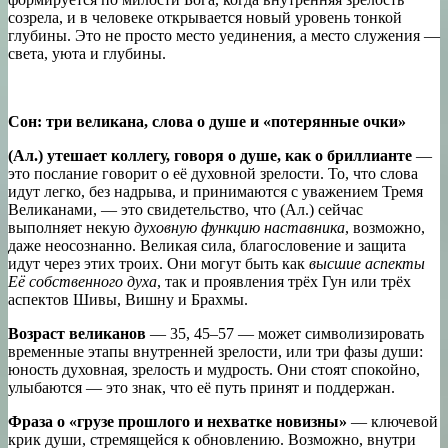
созрела, и в человеке открывается новый уровень тонкой
глубины. Это не просто место уединения, а место служения —
света, уюта и глубины.
Сон: три великана, слова о душе и «потерянные очки»
(Ал.) утешает коллегу, говоря о душе, как о бриллианте
—
это послание говорит о её духовной зрелости. То, что слова
идут легко, без надрыва, и принимаются с уважением Тремя
Великанами, — это свидетельство, что (Ал.) сейчас
выполняет некую
духовную функцию наставника
, возможно,
даже неосознанно. Великая сила, благословение и защита
идут через этих троих. Они могут быть как
высшие аспекты
Её собственного духа
, так и проявления трёх Гун или трёх
аспектов Шивы, Вишну и Брахмы.
Возраст великанов
— 35, 45–57 — может символизировать
временные этапы внутренней зрелости, или три фазы души:
юность духовная, зрелость и мудрость. Они стоят спокойно,
улыбаются — это знак, что её путь принят и поддержан.
Фраза о «грузе прошлого и нехватке новизны»
— ключевой
крик души, стремящейся к обновлению. Возможно, внутри