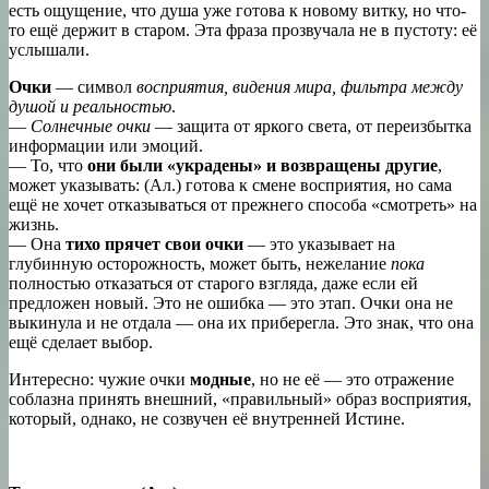
есть ощущение, что душа уже готова к новому витку, но что-
то ещё держит в старом. Эта фраза прозвучала не в пустоту: её
услышали.
Очки
— символ
восприятия, видения мира, фильтра между
душой и реальностью
.
—
Солнечные очки
— защита от яркого света, от переизбытка
информации или эмоций.
— То, что
они были «украдены» и возвращены другие
,
может указывать: (Ал.) готова к смене восприятия, но сама
ещё не хочет отказываться от прежнего способа «смотреть» на
жизнь.
— Она
тихо прячет свои очки
— это указывает на
глубинную осторожность, может быть, нежелание
пока
полностью отказаться от старого взгляда, даже если ей
предложен новый. Это не ошибка — это этап. Очки она не
выкинула и не отдала — она их приберегла. Это знак, что она
ещё сделает выбор.
Интересно: чужие очки
модные
, но не её — это отражение
соблазна принять внешний, «правильный» образ восприятия,
который, однако, не созвучен её внутренней Истине.