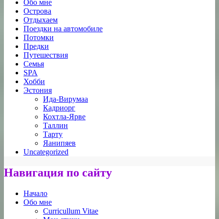
Обо мне
Острова
Отдыхаем
Поездки на автомобиле
Потомки
Предки
Путешествия
Семья
SPA
Хобби
Эстония
Ида-Вирумаа
Кадриорг
Кохтла-Ярве
Таллин
Тарту
Яанипяев
Uncategorized
Навигация по сайту
Начало
Обо мне
Curricullum Vitae