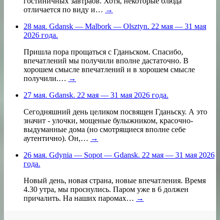
гостиничных завтраов. Хотя, некоторые блюда
отличается по виду и…
→
28 мая. Gdansk — Malbork — Olsztyn. 22 мая — 31 мая
2026 года.
Пришла пора прощаться с Гданьском. Спасибо,
впечатлений мы получили вполне дастаточно. В
хорошем смысле впечатлений и в хорошем смысле
получили.…
→
27 мая. Gdansk. 22 мая — 31 мая 2026 года.
Сегодняшний день целиком посвящен Гданьску. А это
значит - улочки, мощеные булыжником, красочно-
выдуманные дома (но смотрящиеся вполне себе
аутентично). Он,…
→
26 мая. Gdynia — Sopot — Gdansk. 22 мая — 31 мая 2026
года.
Новый день, новая страна, новые впечатления. Время
4.30 утра, мы проснулись. Паром уже в 6 должен
причалить. На наших паромах…
→