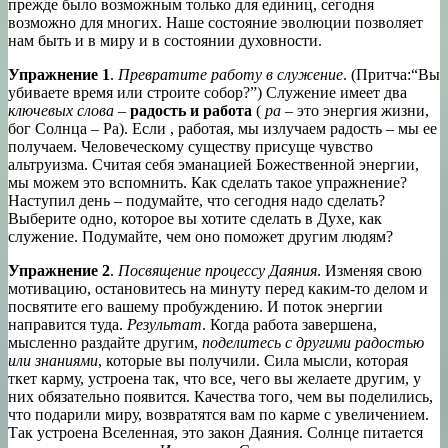
прежде было возможным только для единиц, сегодня
возможно для многих. Наше состояние эволюции позволяет
нам быть и в миру и в состоянии духовности.
Упражнение 1
.
Превратите работу в служение
. (Притча:“Вы
убиваете время или строите собор?”) Служение имеет два
ключевых слова
–
радость и работа
(
ра
– это энергия жизни,
бог Солнца – Ра). Если , работая, мы излучаем радость – мы ее
получаем. Человеческому существу присуще чувство
альтруизма. Считая себя эманацией Божественной энергии,
мы можем это вспомнить. Как сделать такое упражнение?
Наступил день – подумайте, что сегодня надо сделать?
Выберите одно, которое вы хотите сделать в Духе, как
служение. Подумайте, чем оно поможет другим людям?
Упражнение 2
.
Посвящение процессу Даяния
. Изменяя свою
мотивацию, остановитесь на минуту перед каким-то делом и
посвятите его вашему пробуждению. И поток энергии
направится туда.
Результат
. Когда работа завершена,
мысленно раздайте другим,
поделитесь с другими радостью
или знаниями
, которые вы получили. Сила мысли, которая
ткет карму, устроена так, что все, чего вы желаете другим, у
них обязательно появится. Качества того, чем вы поделились,
что подарили миру, возвратятся вам по карме с увеличением.
Так устроена Вселенная, это закон Даяния. Солнце питается