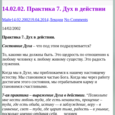
14.02.02. Практика 7. Дух в действии
Майе
14.02.2002
19.04.2014
Лекции
No Comments
14/02/2002
Практика 7. Дух в действии.
Состояние Духа
– что под этим подразумевается?
То, какими мы должны быть. Это щедрость по отношению к
любому человеку к любому живому существу. Это радость
служения.
Когда мы в Духе, мы приближаемся к нашему настоящему
естеству. Мы становимся частью Бога. Когда мы через работу
достигаем этого состояния, мы отрабатываем карму и
становимся счастливыми.
7-ая практика – выражение Духа в действии
. “
Позвольте
мне нести любовь туда, где есть ненависть, прощение –
туда, где есть обида, истину — в заблуждение, веру – в
сомнение, свет – туда, где царит тьма, радость – в уныние,
поскольку именно отдавая себя, человек