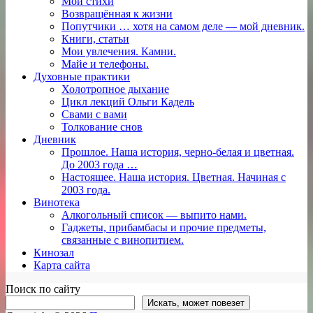
Мои стихи
Возвращённая к жизни
Попутчики … хотя на самом деле — мой дневник.
Книги, статьи
Мои увлечения. Камни.
Майе и телефоны.
Духовные практики
Холотропное дыхание
Цикл лекций Ольги Кадель
Свами с вами
Толкование снов
Дневник
Прошлое. Наша история, черно-белая и цветная.
До 2003 года …
Настоящее. Наша история. Цветная. Начиная с
2003 года.
Винотека
Алкогольный список — выпито нами.
Гаджеты, прибамбасы и прочие предметы,
связанные с винопитием.
Кинозал
Карта сайта
Поиск по сайту
Искать, может повезет