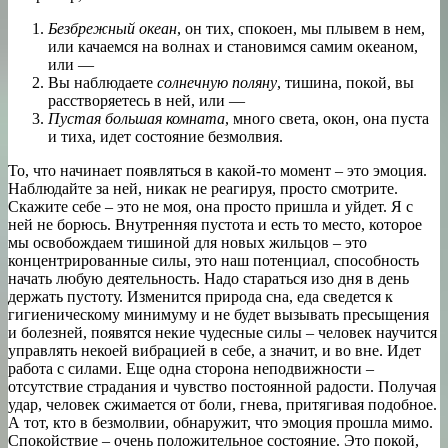
Безбрежный океан
, он тих, спокоен, мы плывем в нем,
или качаемся на волнах и становимся самим океаном,
или —
Вы наблюдаете
солнечную поляну
, тишина, покой, вы
расстворяетесь в ней, или —
Пустая большая комната
, много света, окон, она пуста
и тиха, идет состояние безмолвия.
То, что начинает появляться в какой-то момент – это эмоция.
Наблюдайте за ней, никак не реагируя, просто смотрите.
Скажите себе – это не моя, она просто пришла и уйдет. Я с
ней не борюсь. Внутренняя пустота и есть то место, которое
мы освобождаем тишиной для новых жильцов – это
концентрированные силы, это наш потенциал, способность
начать любую деятельность. Надо стараться изо дня в день
держать пустоту. Изменится природа сна, еда сведется к
гигиеническому минимуму и не будет вызывать пресыщения
и болезней, появятся некие чудесные силы – человек научится
управлять некоей вибрацией в себе, а значит, и во вне. Идет
работа с силами. Еще одна сторона неподвижности –
отсутствие страдания и чувство постоянной радости. Получая
удар, человек сжимается от боли, гнева, притягивая подобное.
А тот, кто в безмолвии, обнаружит, что эмоция прошла мимо.
Спокойствие – очень положительное состояние. Это покой,