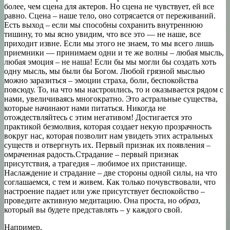
более, чем сцена для актеров. Но сцена не чувствует, ей все
равно. Сцена – наше тело, оно сотрясается от переживаний.
Есть выход – если мы способны сохранить внутреннюю
тишину, то мы ясно увидим, что все это — не наше, все
приходит извне. Если мы этого не знаем, то мы всего лишь
приемники — принимаем одни и те же волны – любая мысль,
любая эмоция – не наша! Если бы мы могли бы создать хоть
одну мысль, мы были бы Богом. Любой грязной мыслью
можно заразиться – эмоции страха, боли, беспокойства
повсюду. То, на что мы настроились, то и оказывается рядом с
нами, увеличиваясь многократно. Это астральные существа,
которые начинают нами питаться. Никогда не
отождествляйтесь с этим негативом! Достигается это
практикой безмолвия, которая создает некую прозрачность
вокруг нас, которая позволит нам увидеть этих астральных
существ и отвергнуть их. Первый признак их появления –
омраченная радость.Страдание – первый признак
присутствия, а трагедия – любимое их пристанище.
Наслаждение и страдание – две стороны одной силы, на что
соглашаемся, с тем и живем. Как только почувствовали, что
настроение падает или уже присутствует беспокойство –
проведите активную медитацию. Она проста, но
образ
,
который вы будете представлять – у каждого свой.
Например,