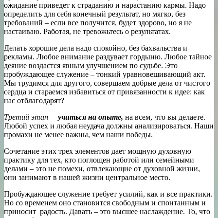
ожидание приведет к страданию и нарастанию кармы. Надо
определить для себя конечный результат, но мягко, без
требований – если все получится, будет здорово, но я не
настаиваю. Работая, не тревожьтесь о результатах.
Делать хорошие дела надо спокойно, без бахвальства и
рекламы. Любое внимание раздувает гордыню. Любое тайное
деяние воздастся явным улучшением по судьбе. Это
пробуждающее служение – тонкий уравновешивающий акт.
Мы трудимся для другого, совершаем добрые дела от чистого
сердца и стараемся избавиться от привязанности к идее: как
нас отблагодарят?
Третий этап
–
учиться на опыте,
на всем, что вы делаете.
Любой успех и любая неудача должны анализироваться. Наши
промахи не менее важны, чем наши победы.
Сочетание этих трех элементов дает мощную духовную
практику для тех, кто поглощен работой или семейными
делами – это не помехи, отвлекающие от духовной жизни,
они занимают в нашей жизни центральное место.
Пробуждающее служение требует усилий, как и все практики.
Но со временем оно становится свободным и спонтанным и
приносит радость. Давать – это высшее наслаждение. То, что