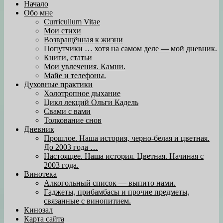
Начало
Обо мне
Curricullum Vitae
Мои стихи
Возвращённая к жизни
Попутчики … хотя на самом деле — мой дневник.
Книги, статьи
Мои увлечения. Камни.
Майе и телефоны.
Духовные практики
Холотропное дыхание
Цикл лекций Ольги Кадель
Свами с вами
Толкование снов
Дневник
Прошлое. Наша история, черно-белая и цветная.
До 2003 года …
Настоящее. Наша история. Цветная. Начиная с
2003 года.
Винотека
Алкогольный список — выпито нами.
Гаджеты, прибамбасы и прочие предметы,
связанные с винопитием.
Кинозал
Карта сайта