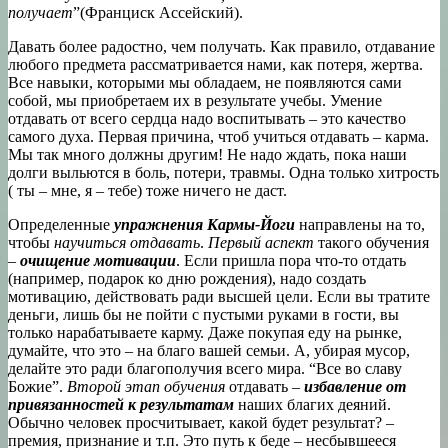
получает
”(Франциск Ассейский).
Давать более радостно, чем получать. Как правило, отдавание
любого предмета рассматривается нами, как потеря, жертва.
Все навыки, которыми мы обладаем, не появляются сами
собой, мы приобретаем их в результате учебы. Умение
отдавать от всего сердца надо воспитывать – это качество
самого духа. Первая причина, чтоб учиться отдавать – карма.
Мы так много должны другим! Не надо ждать, пока наши
долги выльются в боль, потери, травмы. Одна только хитрость
( ты – мне, я – тебе) тоже ничего не даст.
Определенные
упражнения Кармы-Йоги
направлены на то,
чтобы
научиться отдавать
.
Первый аспект
такого обучения
–
очищение мотивации
. Если пришла пора что-то отдать
(например, подарок ко дню рождения), надо создать
мотивацию, действовать ради высшей цели. Если вы тратите
деньги, лишь бы не пойти с пустыми руками в гости, вы
только нарабатываете карму. Даже покупая еду на рынке,
думайте, что это – на благо вашей семьи. А, убирая мусор,
делайте это ради благополучия всего мира. “Все во славу
Божие”.
Второй этап обучения
отдавать –
избавление от
привязанностей к результатам
наших благих деяний.
Обычно человек просчитывает, какой будет результат? –
премия, признание и т.п. Это путь к беде – несбывшееся