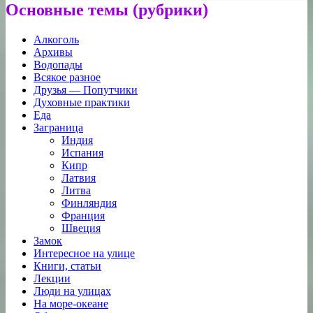
Основные темы (рубрики)
Алкоголь
Архивы
Водопады
Всякое разное
Друзья — Попутчики
Духовные практики
Еда
Заграница
Индия
Испания
Кипр
Латвия
Литва
Финляндия
Франция
Швеция
Замок
Интересное на улице
Книги, статьи
Лекции
Люди на улицах
На море-океане