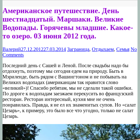
Американское путешествие. День
шестнадцатый. Маршаки. Великие
Водопады. Горячевы младшие. Какое-
то озеро. 03 июня 2012 года.
Валерий
27.12.2012
27.03.2014
Заграница
,
Отдыхаем
,
Семья
No
Comments
Последний день с Сашей и Леной. После свадьбы надо бы
отдохнуть, поэтому мы сегодня едем на природу. Быть в
Мэриленде, быть рядом с Вашингтоном и не побывать на
Великих водопадах (американцам так нравится слово
«великий»)! Спасибо ребятам, мы не сделали такой ошибки.
По дороге к водопадам заезжаем перекусить во французский
ресторан. Ресторан интересный, кухня мне не очень
понравилась. Правда, я не ел их знаменитых супов. Но «салат
Цезарь», к примеру, это было все что угодно, только не салат
Цезарь.