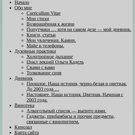
Начало
Обо мне
Curricullum Vitae
Мои стихи
Возвращённая к жизни
Попутчики … хотя на самом деле — мой дневник.
Книги, статьи
Мои увлечения. Камни.
Майе и телефоны.
Духовные практики
Холотропное дыхание
Цикл лекций Ольги Кадель
Свами с вами
Толкование снов
Дневник
Прошлое. Наша история, черно-белая и цветная.
До 2003 года …
Настоящее. Наша история. Цветная. Начиная с
2003 года.
Винотека
Алкогольный список — выпито нами.
Гаджеты, прибамбасы и прочие предметы,
связанные с винопитием.
Кинозал
Карта сайта