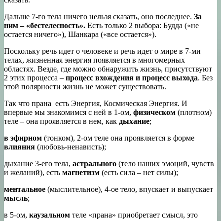
Дальше 7-го тела ничего нельзя сказать, оно последнее.
За
ним – «бестелесность».
Есть только 2 выбора: Будда («не
остается ничего»), Шанкара («все остается»).
Поскольку речь идет о человеке и речь идет о мире в 7-ми
телах, жизненная энергия появляется в многомерных
областях. Везде, где можно обнаружить жизнь, присутствуют
2 этих процесса –
процесс вхождения и процесс выхода
. Без
этой полярности жизнь не может существовать.
Так что прана есть Энергия, Космическая Энергия. И
впервые мы знакомимся с ней в 1-ом,
физическом
(плотном)
теле
–
она проявляется в нем, как
дыхание
;
в эфирном
(тонком), 2-ом теле она проявляется в форме
влияния
(любовь-ненависть);
дыхание 3-его тела,
астрального
(тело наших эмоций, чувств
и желаний), есть
магнетизм
(есть сила – нет силы);
ментальное
(мыслительное), 4-ое тело, впускает и выпускает
мысль
;
в 5-ом,
каузальном
теле «прана» приобретает смысл, это