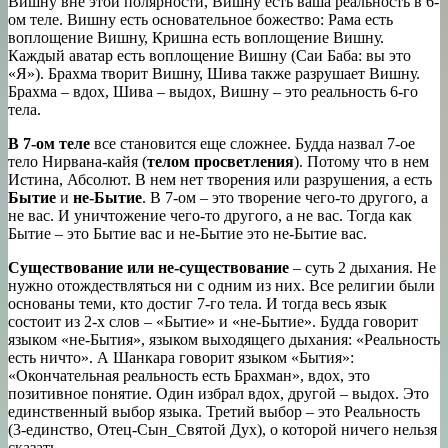
Вишну вне этой полярности, Вишну есть ваша реальность в 6-
ом теле. Вишну есть основательное божество: Рама есть
воплощение Вишну, Кришна есть воплощение Вишну.
Каждый аватар есть воплощение Вишну (Саи Баба: вы это
«Я»). Брахма творит Вишну, Шива также разрушает Вишну.
Брахма – вдох, Шива – выдох, Вишну – это реальность 6-го
тела.
В 7-ом теле
все становится еще сложнее. Будда назвал 7-ое
тело Нирвана-кайя (
телом просветления
). Потому что в нем
Истина, Абсолют. В нем нет творения или разрушения, а есть
Бытие
и
не-Бытие
. В 7-ом – это творение чего-то другого, а
не вас. И уничтожение чего-то другого, а не вас. Тогда как
Бытие – это Бытие вас и не-Бытие это не-Бытие вас.
Существование или не-существование
– суть 2 дыхания. Не
нужно отождествляться ни с одним из них. Все религии были
основаны теми, кто достиг 7-го тела. И тогда весь язык
состоит из 2-х слов – «Бытие» и «не-Бытие». Будда говорит
языком «не-Бытия», языком выходящего дыхания: «Реальность
есть ничто». А Шанкара говорит языком «Бытия»:
«Окончательная реальность есть Брахман», вдох, это
позитивное понятие. Один избрал вдох, другой – выдох. Это
единственный выбор языка. Третий выбор – это Реальность
(3-единство, Отец-Сын_Святой Дух), о которой ничего нельзя
сказать.