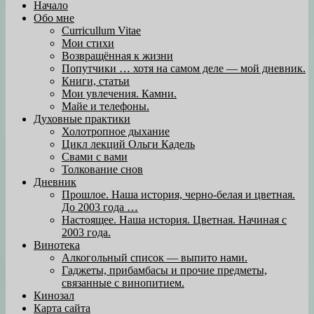
Начало
Обо мне
Curricullum Vitae
Мои стихи
Возвращённая к жизни
Попутчики … хотя на самом деле — мой дневник.
Книги, статьи
Мои увлечения. Камни.
Майе и телефоны.
Духовные практики
Холотропное дыхание
Цикл лекций Ольги Кадель
Свами с вами
Толкование снов
Дневник
Прошлое. Наша история, черно-белая и цветная.
До 2003 года …
Настоящее. Наша история. Цветная. Начиная с
2003 года.
Винотека
Алкогольный список — выпито нами.
Гаджеты, прибамбасы и прочие предметы,
связанные с винопитием.
Кинозал
Карта сайта