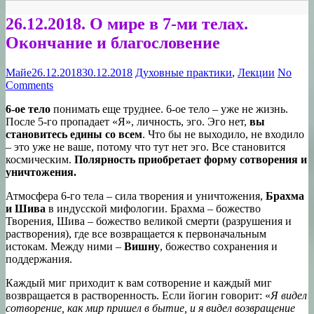
26.12.2018. О мире в 7-ми телах.
Окончание и благословение
Майе
26.12.2018
30.12.2018
Духовные практики
,
Лекции
No
Comments
6-ое тело
понимать еще труднее. 6-ое тело – уже не жизнь.
После 5-го пропадает «Я», личность, эго. Эго нет,
вы
становитесь едины со всем
. Что бы не выходило, не входило
– это уже не ваше, потому что тут нет эго. Все становится
космическим.
Полярность приобретает форму сотворения и
уничтожения.
Атмосфера 6-го тела – сила творения и уничтожения,
Брахма
и Шива
в индусской мифологии. Брахма – божество
Творения, Шива – божество великой смерти (разрушения и
растворения), где все возвращается к первоначальным
истокам. Между ними –
Вишну
, божество сохранения и
поддержания.
Каждый миг приходит к вам сотворение и каждый миг
возвращается в растворенность. Если йогин говорит: «
Я видел
сотворение, как мир пришел в бытие, и я видел возвращение