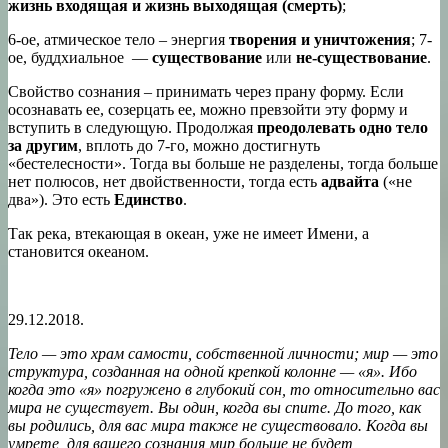
жизнь входящая и жизнь выходящая (смерть)
;
6-ое, атмическое тело – энергия
творения и уничтожения
; 7-
ое, буддхиальное —
существование
или
не-существование
.
Свойство сознания – принимать через прану форму. Если
осознавать ее, созерцать ее, можно превзойти эту форму и
вступить в следующую. Продолжая
преодолевать одно тело
за другим
, вплоть до 7-го, можно достигнуть
«бестелесности». Тогда вы больше не разделены, тогда больше
нет полюсов, нет двойственности, тогда есть
адвайта
(«не
два»). Это есть
Единство
.
Так река, втекающая в океан, уже не имеет Имени, а
становится океаном.
29.12.2018.
Тело — это храм самости, собственной личности; мир — это
структура, созданная на одной крепкой колонне — «я». Ибо
когда это «я» погружено в глубокий сон, то относительно вас
мира не существует. Вы один, когда вы спите. До того, как
вы родились, для вас мира также не существовало. Когда вы
умрете, для вашего сознания мир больше не будет