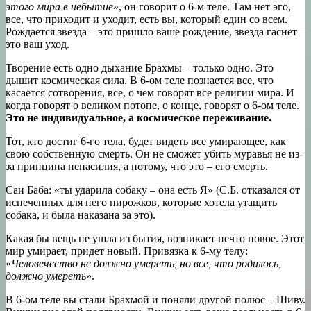
этого мира в небытие
», он говорит о 6-м теле. Там нет эго,
все, что приходит и уходит, есть вы, который един со всем.
Рождается звезда – это пришло ваше рождение, звезда гаснет –
это ваш уход.
Творение есть одно дыхание Брахмы – только одно. Это
дышит космическая сила. В 6-ом теле познается все, что
касается сотворения, все, о чем говорят все религии мира. И
когда говорят о великом потопе, о конце, говорят о 6-ом теле.
Это не индивидуальное, а космическое переживание.
Тот, кто достиг 6-го тела, будет видеть все умирающее, как
свою собственную смерть. Он не сможет убить муравья не из-
за принципа ненасилия, а потому, что это – его смерть.
Саи Баба: «ты ударила собаку – она есть Я» (С.Б. отказался от
испеченных для него пирожков, которые хотела утащить
собака, и была наказана за это).
Какая бы вещь не ушла из бытия, возникает нечто новое. Этот
мир умирает, придет новый. Привязка к 6-му телу:
«
Человечество не должно умереть, но все, что родилось,
должно умереть
».
В 6-ом теле вы стали Брахмой и поняли другой полюс – Шиву.