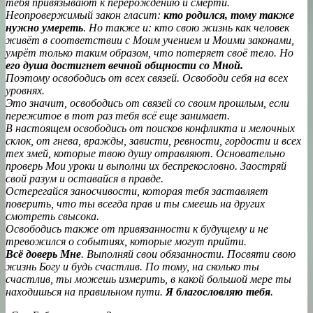
тебя привязывают к перерождению и смерти.
Неопровержимый закон гласит:
кто родился, тому также
нужно умереть
. Но также и: кто свою жизнь как человек
живёт в соответствии с Моим учением и Моими законами,
умрёт только таким образом, что потеряет своё тело. Но
его душа достигнет вечной общности со Мной.
Поэтому освободись от всех связей. Освободи себя на всех
уровнях.
Это значит, освободись от связей со своим прошлым, если
пережитое в тот раз тебя всё еще занимает.
В настоящем освободись от поисков конфликта и мелочных
склок, от гнева, вражды, зависти, ревности, гордости и всех
тех змей, которые твою душу отравляют. Основательно
проверь Мои уроки и выполни их беспрекословно. Заостряй
свой разум и оставайся в правде.
Остерегайся заносчивости, которая тебя заставляет
поверить, что ты всегда прав и ты смеешь на других
смотреть свысока.
Освободись также от привязанности к будущему и не
тревожился о событиях, которые могут прийти.
Всё доверь Мне
. Выполняй свои обязанности. Посвяти свою
жизнь Богу и будь счастлив. По тому, на сколько ты
счастлив, ты можешь измерить, в какой большой мере ты
находишься на правильном пути.
Я благословляю тебя
.