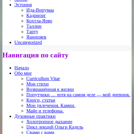
Эстония
Ида-Вирумаа
Кадриорг
Кохтла-Ярве
Таллин
Тарту
Яанипяев
Uncategorized
Навигация по сайту
Начало
Обо мне
Curricullum Vitae
Мои стихи
Возвращённая к жизни
Попутчики … хотя на самом деле — мой дневник.
Книги, статьи
Мои увлечения. Камни.
Майе и телефоны.
Духовные практики
Холотропное дыхание
Цикл лекций Ольги Кадель
Свами с вами