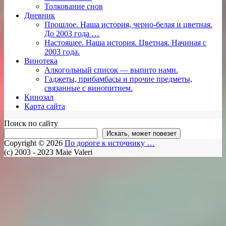
Толкование снов
Дневник
Прошлое. Наша история, черно-белая и цветная.
До 2003 года …
Настоящее. Наша история. Цветная. Начиная с
2003 года.
Винотека
Алкогольный список — выпито нами.
Гаджеты, прибамбасы и прочие предметы,
связанные с винопитием.
Кинозал
Карта сайта
Поиск по сайту
Искать, может повезет
Copyright © 2026
По дороге к источнику …
(c) 2003 - 2023 Maie Valeri