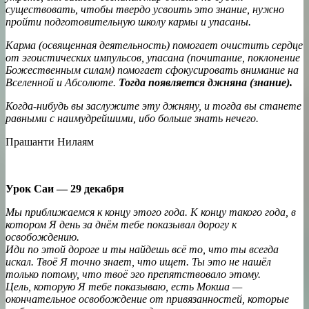
существовать, чтобы твердо усвоить это знание, нужно
пройти подготовительную школу кармы и упасаны.
Карма (освященная деятельность) помогает очистить сердце
от эгоистических импульсов, упасана (почитание, поклонение
Божественным силам) помогает сфокусировать внимание на
Вселенной и Абсолюте.
Тогда появляется джняна (знание).
Когда-нибудь вы заслужите эту джняну, и тогда вы станете
равными с наимудрейшими, ибо больше знать нечего.
Прашанти Нилаям
Урок Саи — 29 декабря
Мы приближаемся к концу этого года. К концу такого года, в
котором Я день за днём тебе показывал дорогу к
освобождению.
Иди по этой дороге и ты найдешь всё то, что ты всегда
искал. Твоё Я точно знает, что ищет. Ты это не нашёл
только потому, что твоё эго препятствовало этому.
Цель, которую Я тебе показываю, есть Мокша —
окончательное освобождение от привязанностей, которые