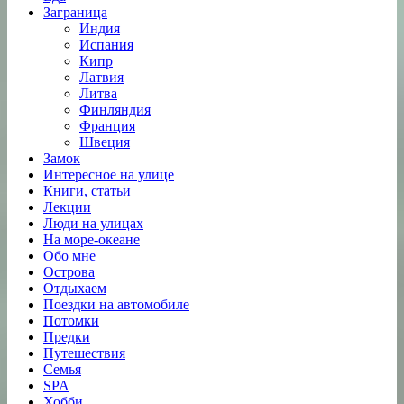
Заграница
Индия
Испания
Кипр
Латвия
Литва
Финляндия
Франция
Швеция
Замок
Интересное на улице
Книги, статьи
Лекции
Люди на улицах
На море-океане
Обо мне
Острова
Отдыхаем
Поездки на автомобиле
Потомки
Предки
Путешествия
Семья
SPA
Хобби