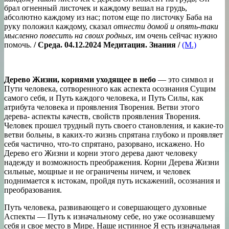
брал огненный листочек и каждому вешал на грудь,
абсолютно каждому из нас; потом еще по листочку Баба на
руку положил каждому, сказал
отнести домой и опять-таки
мысленно повесить на своих родных
, им очень сейчас нужно
помочь.
/ Среда. 04.12.2024
Медитация. Знания /
(М.)
Дерево Жизни, корнями уходящее в небо
— это символ и
Пути человека, сотворенного как аспекта осознания Сущим
самого себя, и Путь каждого человека, и Путь Силы, как
атрибута человека и проявления Творения. Ветви этого
дерева- аспекты качеств, свойств проявления Творения.
Человек прошел трудный путь своего становления, и какие-то
ветви больны, в каких-то жизнь спрятана глубоко и проявляет
себя частично, что-то спрятано, разорвано, искажено. Но
Дерево его Жизни и корни этого дерева дают человеку
надежду и возможность преображения. Корни Дерева Жизни
сильные, мощные и не ограничены ничем, и человек
поднимается к истокам, пройдя путь искажений, осознания и
преобразования.
Путь человека, развивающего и совершающего духовные
Аспекты — Путь к изначальному себе, но уже осознавшему
себя и свое место в Мире. Наше истинное Я есть изначальная