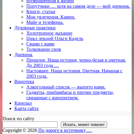
Возвращённая к жизни
Попутчики … хотя на самом деле — мой дневник.
Книги, статьи
Мои увлечения. Камни.
Майе и телефоны.
Духовные практики
Холотропное дыхание
Цикл лекций Ольги Кадель
Свами с вами
Толкование снов
Дневник
Прошлое. Наша история, черно-белая и цветная.
До 2003 года …
Настоящее. Наша история. Цветная. Начиная с
2003 года.
Винотека
Алкогольный список — выпито нами.
Гаджеты, прибамбасы и прочие предметы,
связанные с винопитием.
Кинозал
Карта сайта
Поиск по сайту
Искать, может повезет
Copyright © 2026
По дороге к источнику …