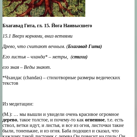
Бхагавад Гита, гл
.
15. Йога Наивысшего
15.1 Вверх корнями, вниз ветвями
Древо, что считают вечным. (
Бхагавад Гита)
Его листья – чханда*
– метры, (
стихи)
его зная – Веды знают.
*Чхандас (chandas) – стихотворные размеры ведических
текстов
Из медитации:
(М.): … мы вышли и увидели очень красивое огромное
дерево
, такое толстое, и почему-то как
огненное
, т.е. есть
ствол, ветки идут, и листья, и все из огня, листочки такие
были, тоненькие, и из огня. Баба подошел и сказал, что
каждому такой листочек с дерева Он повесит на грудь; Он