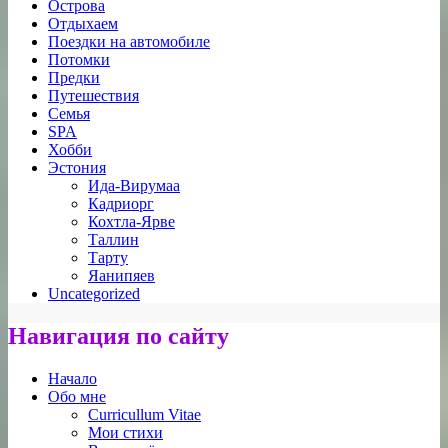
Острова
Отдыхаем
Поездки на автомобиле
Потомки
Предки
Путешествия
Семья
SPA
Хобби
Эстония
Ида-Вирумаа
Кадриорг
Кохтла-Ярве
Таллин
Тарту
Яанипяев
Uncategorized
Навигация по сайту
Начало
Обо мне
Curricullum Vitae
Мои стихи