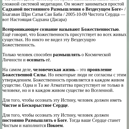
сложной системой медитации. Он может заниматься простой
Садханой постоянного Размышления о Вездесущем Боге
» /
Бхагаван Шри Сатья Саи Баба / 2005-10-09 Чистота Сердца —
вот Настоящая Садхана (Дасара)
Всепроникающее сознание называют Божественностью
.
Ещё говорят, что Божественность присутствует во всех живых
существах. Но никто не видел эту Вездесущую
Божественность.
Только человек способен
размышлять
о Космической
Личности и
осознать
её.
На самом деле,
человеческая жизнь
– это
проявление
Божественной Силы
. Но некоторые люди не согласны с этим
утверждением. Божественность проявляется в каждом живом
существе. Одна и Та же Атмататтва присутствует не только в
человеке, но и в каждом живом существе во Вселенной.
Для того, чтобы осознать эту Истину, человек должен иметь
Чистое и Бескорыстное Сердце
.
Для того, чтобы осознать эту Истину, человек должен
постоянно Размышлять о Боге
. Тогда ваше Сердце станет
Чистым и наполнится
Покоем
.