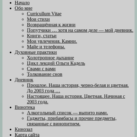
Начало
Обо мне
Curricullum Vitae
Мои стихи
Возвращённая к жизни
Попутчики … хотя на самом деле — мой дневник.
Книги, статьи
Мои увлечения. Камни.
Майе и телефоны.
Духовные практики
Холотропное дыхание
Цикл лекций Ольги Кадель
Свами с вами
Толкование снов
Дневник
Прошлое. Наша история, черно-белая и цветная.
До 2003 года …
Настоящее. Наша история. Цветная. Начиная с
2003 года.
Винотека
Алкогольный список — выпито нами.
Гаджеты, прибамбасы и прочие предметы,
связанные с винопитием.
Кинозал
Карта сайта