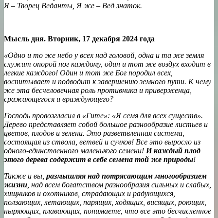
Я – Творец Веданты, Я же – Вед знаток.
Мысль дня. Вторник, 17 декабря 2024 года
«Одно и то же небо у всех над головой, одна и та же земля
служит опорой ног каждому, один и тот же воздух входит в
легкие каждого! Один и тот же Бог породил всех,
воспитывает и подводит к завершению земного пути. К чему
же эта бесчеловечная роль противника и приверженца,
сражающегося и враждующего?
Господь провозгласил в «Гите»: «Я семя для всех существ».
Дерево представляет собой большое разнообразие листьев и
цветов, плодов и зелени. Это разветвленная система,
состоящая из ствола, ветвей и сучков! Все это выросло из
одного-единственного маленького семени!
И каждый плод
этого дерева содержит в себе семена той же природы
!
Также и вы,
размышляя над потрясающим многообразием
жизни
, над всем богатством разнообразия сильных и слабых,
хищников и охотников, страдающих и радующихся,
ползающих, летающих, парящих, ходящих, висящих, роющих,
ныряющих, плавающих, понимаете, что все это бесчисленное