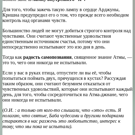
Для того, чтобы зажечь такую лампу в сердце Арджуны,
Кришна предупредил его о том, что прежде всего необходим
контроль над органами чувств.
Большинство людей не могут добиться строгого контроля над
чувствами. Они считают чувственные удовольствия
единственным источником счастья, потому что они
непосредственно испытывают это изо дня в день.
Тогда как
радость самопознания
, священное знание Атмы, —
это то, чего они никогда не испытывали.
Если у вас в руках птица, отпустите ли вы её, чтобы
попытаться поймать двух, прячущихся в кустах? Рассуждая
таким образом, они считают безумием отказаться от
чувственных удовольствий, которые они испытывают каждый
день, для того, чтобы сосредоточиться на Атма-джнане, чего
они никогда не испытывали.
(
О.И. : а только от кого-то слышали, что «это» есть. Я
полагаю, что святые, Баба чудесами и другими подарками
стараются в нас разжечь это любопытство, интерес к
тому, что мы пока не испытали).