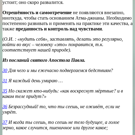
устоит; оно скоро развалится.
Отрешённость и самоотречение
не появляются внезапно,
ниоткуда, чтобы стать основанием Атма-джнаны. Необходимо
постепенно развивать и применять на практике эти качества, а
также
преданность и контроль над чувствами
.
(
О.И. : «нудить себя», заставлять, делать это регулярно,
войти во вкус – человеку «это» понравится, т.к.
соответствует нашей природе).
Из посланий святого Апостола Павла.
30
Для чего и мы ежечасно подвергаемся бедствиям?
31
Я каждый день умираю …
35
Но скажет кто-нибудь: «как воскреснут мёртвые? и в
каком теле придут?»
36
Безрассудный! то, что ты сеешь, не оживёт, если не
умрёт.
37
И когда ты сеешь, то сеешь не тело будущее, а голое
зерно, какое случится, пшеничное или другое какое;