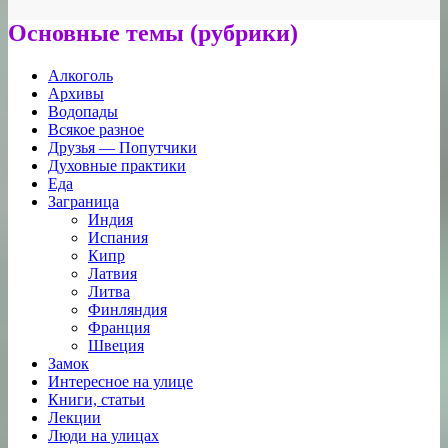
Основные темы (рубрики)
Алкоголь
Архивы
Водопады
Всякое разное
Друзья — Попутчики
Духовные практики
Еда
Заграница
Индия
Испания
Кипр
Латвия
Литва
Финляндия
Франция
Швеция
Замок
Интересное на улице
Книги, статьи
Лекции
Люди на улицах