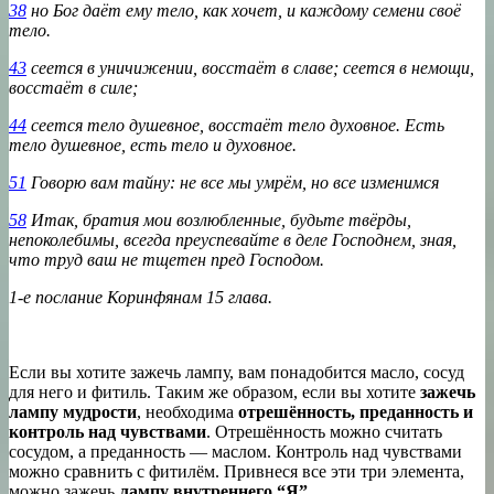
38
но Бог даёт ему тело, как хочет, и каждому семени своё
тело.
43
сеется в уничижении, восстаёт в славе; сеется в немощи,
восстаёт в силе;
44
сеется тело душевное, восстаёт тело духовное. Есть
тело душевное, есть тело и духовное.
51
Говорю вам тайну: не все мы умрём, но все изменимся
58
Итак, братия мои возлюбленные, будьте твёрды,
непоколебимы, всегда преуспевайте в деле Господнем, зная,
что труд ваш не тщетен пред Господом.
1-е послание Коринфянам 15 глава.
Если вы хотите зажечь лампу, вам понадобится масло, сосуд
для него и фитиль. Таким же образом, если вы хотите
зажечь
лампу мудрости
, необходима
отрешённость, преданность и
контроль над чувствами
. Отрешённость можно считать
сосудом, а преданность — маслом. Контроль над чувствами
можно сравнить с фитилём. Привнеся все эти три элемента,
можно зажечь
лампу внутреннего “Я”.