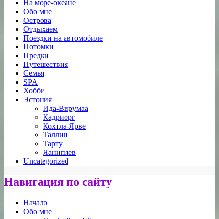
На море-океане
Обо мне
Острова
Отдыхаем
Поездки на автомобиле
Потомки
Предки
Путешествия
Семья
SPA
Хобби
Эстония
Ида-Вирумаа
Кадриорг
Кохтла-Ярве
Таллин
Тарту
Яанипяев
Uncategorized
Навигация по сайту
Начало
Обо мне