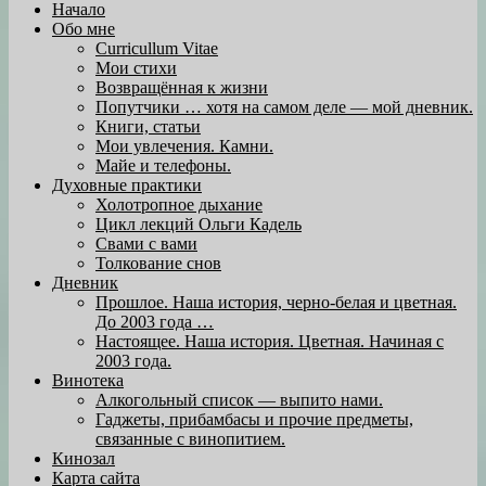
Начало
Обо мне
Curricullum Vitae
Мои стихи
Возвращённая к жизни
Попутчики … хотя на самом деле — мой дневник.
Книги, статьи
Мои увлечения. Камни.
Майе и телефоны.
Духовные практики
Холотропное дыхание
Цикл лекций Ольги Кадель
Свами с вами
Толкование снов
Дневник
Прошлое. Наша история, черно-белая и цветная.
До 2003 года …
Настоящее. Наша история. Цветная. Начиная с
2003 года.
Винотека
Алкогольный список — выпито нами.
Гаджеты, прибамбасы и прочие предметы,
связанные с винопитием.
Кинозал
Карта сайта