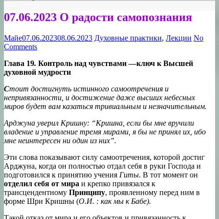
07.06.2023 О радости самопознания
Майе
07.06.2023
08.06.2023
Духовные практики
,
Лекции
No
Comments
Глава 19
.
Контроль над чувствами —ключ к Высшей
духовной мудрости
С
тоит достигнуть истинного самоотречения и
непривязанности, и достижение даже высших небесных
миров будет вам казаться тривиальным и незначительным.
Арджуна уверил Кришну: “Кришна, если бы мне вручили
владение и управление тремя мирами, я бы не принял их, ибо
мне неинтересен ни один из них”.
Эти слова показывают силу самоотречения, которой достиг
Арджуна, когда он полностью отдал себя в руки Господа и
подготовился к принятию учения
Гиты
. В тот момент он
отделил себя от мира
и крепко привязался к
трансцендентному
Принципу
, проявленному перед ним в
форме Шри Кришны (
О.И. : как мы к Бабе).
Такой отказ от мира и его объектов и привязанность к