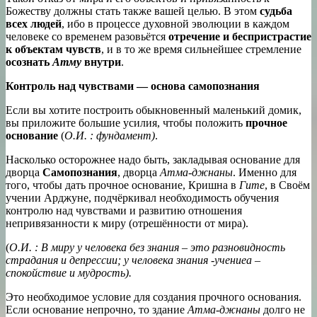
Божеству должны стать также вашей целью. В этом
судьба
всех людей
, ибо в процессе духовной эволюции в каждом
человеке со временем разовьётся
отречение и беспристрастие
к объектам чувств
, и в то же время сильнейшее стремление
осознать
Атму
внутри
.
Контроль над чувствами — основа самопознания
Если вы хотите построить обыкновенный маленький домик,
вы приложите большие усилия, чтобы положить
прочное
основание
(
О.И. : фундамент)
.
Насколько осторожнее надо быть, закладывая основание для
дворца
Самопознания
, дворца
Атма-джнаны
. Именно для
того, чтобы дать прочное основание, Кришна в
Гите
, в Своём
учении Арджуне, подчёркивал необходимость обучения
контролю над чувствами и развитию отношения
непривязанности к миру (отрешённости от мира).
(
О.И. : В миру у человека без знания – это разновидность
страдания и депрессии; у человека знания -учениеа –
спокойствие и мудрость).
Это необходимое условие для создания прочного основания.
Если основание непрочно, то здание
Атма-джнаны
долго не