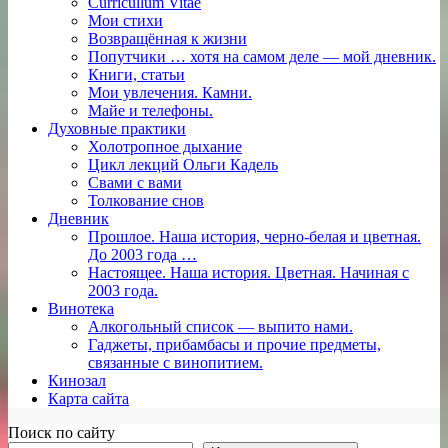
Curricullum Vitae
Мои стихи
Возвращённая к жизни
Попутчики … хотя на самом деле — мой дневник.
Книги, статьи
Мои увлечения. Камни.
Майе и телефоны.
Духовные практики
Холотропное дыхание
Цикл лекций Ольги Кадель
Свами с вами
Толкование снов
Дневник
Прошлое. Наша история, черно-белая и цветная.
До 2003 года …
Настоящее. Наша история. Цветная. Начиная с
2003 года.
Винотека
Алкогольный список — выпито нами.
Гаджеты, прибамбасы и прочие предметы,
связанные с винопитием.
Кинозал
Карта сайта
Поиск по сайту